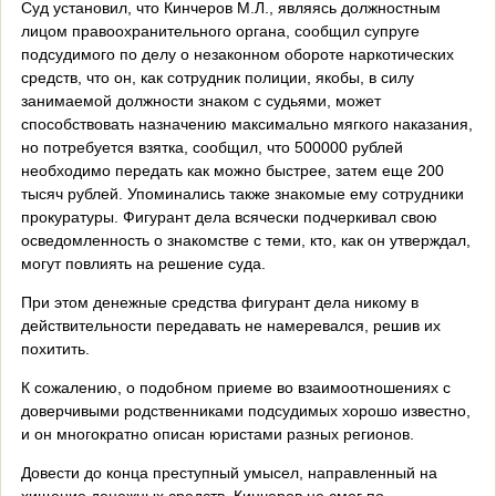
Суд установил, что Кинчеров М.Л., являясь должностным
лицом правоохранительного органа, сообщил супруге
подсудимого по делу о незаконном обороте наркотических
средств, что он, как сотрудник полиции, якобы, в силу
занимаемой должности знаком с судьями, может
способствовать назначению максимально мягкого наказания,
но потребуется взятка, сообщил, что 500000 рублей
необходимо передать как можно быстрее, затем еще 200
тысяч рублей. Упоминались также знакомые ему сотрудники
прокуратуры. Фигурант дела всячески подчеркивал свою
осведомленность о знакомстве с теми, кто, как он утверждал,
могут повлиять на решение суда.
При этом денежные средства фигурант дела никому в
действительности передавать не намеревался, решив их
похитить.
К сожалению, о подобном приеме во взаимоотношениях с
доверчивыми родственниками подсудимых хорошо известно,
и он многократно описан юристами разных регионов.
Довести до конца преступный умысел, направленный на
хищение денежных средств, Кинчеров не смог по