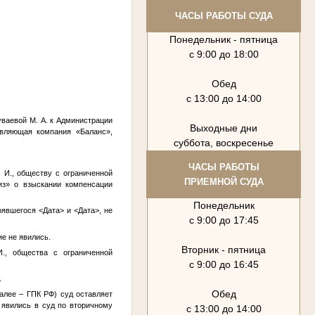
ЧАСЫ РАБОТЫ СУДА
Понедельник - пятница
с 9:00 до 18:00
Обед
с 13:00 до 14:00
уваевой М. А.
к Администрации
Выходные дни
авляющая компания «Баланс»,
суббота, воскресенье
ЧАСЫ РАБОТЫ
 И.
, обществу с ограниченной
ПРИЕМНОЙ СУДА
из» о взыскании компенсации
Понедельник
тоявшегося
<Дата>
и
<Дата>
, не
с 9:00 до 17:45
е не явились.
Вторник - пятница
И.
, общества с ограниченной
с 9:00 до 16:45
.
Обед
далее – ГПК РФ) суд оставляет
 явились в суд по вторичному
с 13:00 до 14:00