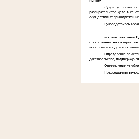
вызову.
Судом установлено, 
разбирательстве дела в ее о
осуществляют принадлежащие и
Руководствуясь абзац
исковое заявление
К
ответственностью «Управляю
морального вреда о взыскании
Определение об оста
доказательства, подтверждающ
Определение не обжа
Председательствующи