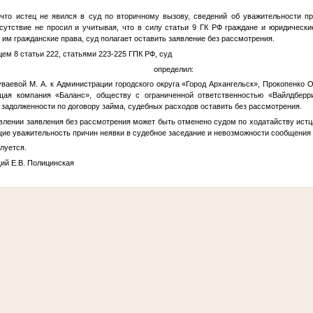
что истец не явился в суд по вторичному вызову, сведений об уважительности пр
тсутствие не просил и учитывая, что в силу статьи 9 ГК РФ граждане и юридическ
м гражданские права, суд полагает оставить заявление без рассмотрения.
ем 8 статьи 222, статьями 223-225 ГПК РФ, суд
определил:
уваевой М. А.
к Администрации городского округа «Город Архангельск»,
Прокопенко О
щая компания «Баланс», обществу с ограниченной ответственностью «Вайлдберр
 задолженности по договору займа, судебных расходов оставить без рассмотрения.
влении заявления без рассмотрения может быть отменено судом по ходатайству истца
ие уважительность причин неявки в судебное заседание и невозможности сообщения о
луется.
й Е.В. Полицинская