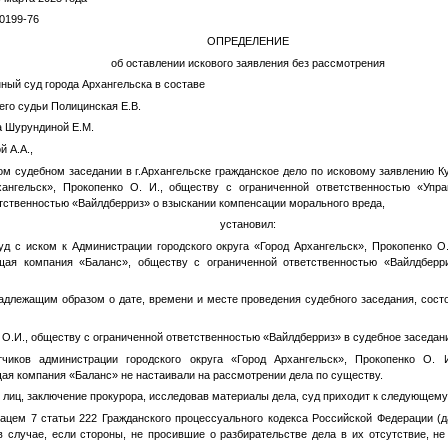
0199-76
ОПРЕДЕЛЕНИЕ
об оставлении искового заявления без рассмотрения
ный суд города Архангельска в составе
го судьи Полицинская Е.В.
а Шурундиной Е.М.
й А.А.,
ом судебном заседании в г.Архангельске гражданское дело по исковому заявлению
К
хангельск»,
Прокопенко О. И.
, обществу с ограниченной ответственностью «Упр
тственностью «Вайлдберриз» о взыскании компенсации морального вреда,
установил:
уд с иском к Администрации городского округа «Город Архангельск»,
Прокопенко О.
щая компания «Баланс», обществу с ограниченной ответственностью «Вайлдберр
адлежащим образом о дате, времени и месте проведения судебного заседания, сос
 О.И.
, обществу с ограниченной ответственностью «Вайлдберриз» в судебное заседани
тчиков администрации городского округа «Город Архангельск»,
Прокопенко О. 
ая компания «Баланс» не настаивали на рассмотрении дела по существу.
лиц, заключение прокурора, исследовав материалы дела, суд приходит к следующему
зацем 7 статьи 222 Гражданского процессуального кодекса Российской Федерации (
в случае, если стороны, не просившие о разбирательстве дела в их отсутствие, не