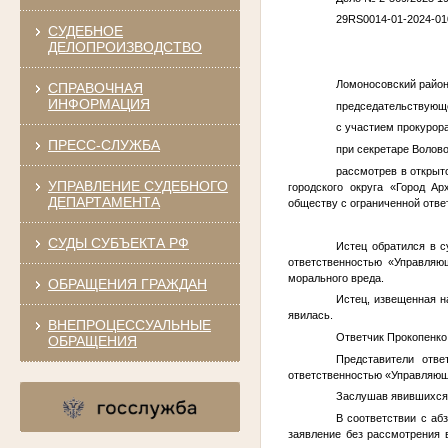
29RS0014-01-2024-01
СУДЕБНОЕ
ДЕЛОПРОИЗВОДСТВО
Ломоносовский район
СПРАВОЧНАЯ
ИНФОРМАЦИЯ
председательствующе
с участием прокурор
ПРЕСС-СЛУЖБА
при секретаре Волово
рассмотрев в открыт
УПРАВЛЕНИЕ СУДЕБНОГО
городского округа «Город Ар
ДЕПАРТАМЕНТА
обществу с ограниченной отве
СУДЫ СУБЪЕКТА РФ
Истец обратился в с
ответственностью «Управляю
морального вреда.
ОБРАЩЕНИЯ ГРАЖДАН
Истец, извещенная н
явилась.
ВНЕПРОЦЕССУАЛЬНЫЕ
Ответчик
Прокопенко
ОБРАЩЕНИЯ
Представители отве
ответственностью «Управляющ
Заслушав явившихся 
В соответствии с аб
заявление без рассмотрения 