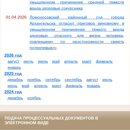
умышленном причинении средней тяжести
вреда здоровью сокурсника
01.04.2026
Ломоносовский районный суд города
Архангельска огласил приговор виновному в
умышленном причинении тяжкого вреда
здоровью, опасного для жизни человека,
повлекшему по неосторожности смерть
потерпевшего
2026 год
август
июль
июнь
май
апрель
март
февраль
январь
2025 год
декабрь
ноябрь
октябрь
сентябрь
август
июль
июнь
май
апрель
март
февраль
январь
2024 год
декабрь
ноябрь
ПОДАЧА ПРОЦЕССУАЛЬНЫХ ДОКУМЕНТОВ В
ЭЛЕКТРОННОМ ВИДЕ