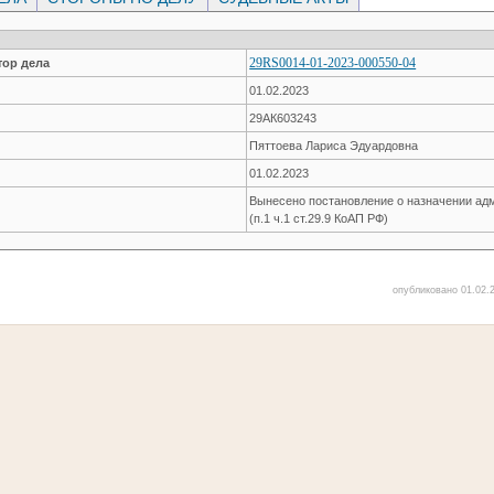
29RS0014-01-2023-000550-04
ор дела
01.02.2023
29АК603243
Пяттоева Лариса Эдуардовна
01.02.2023
Вынесено постановление о назначении ад
(п.1 ч.1 ст.29.9 КоАП РФ)
опубликовано 01.02.2