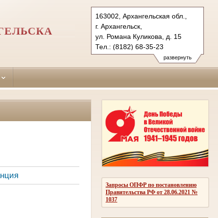
163002, Архангельская обл.,
г. Архангельск,
ГЕЛЬСКА
ул. Романа Куликова, д. 15
Тел.: (8182) 68-35-23
lomonosovsky.arh@sudrf.ru
развернуть
анция
Запросы ОПФР по постановлению
Правительства РФ от 28.06.2021 №
1037